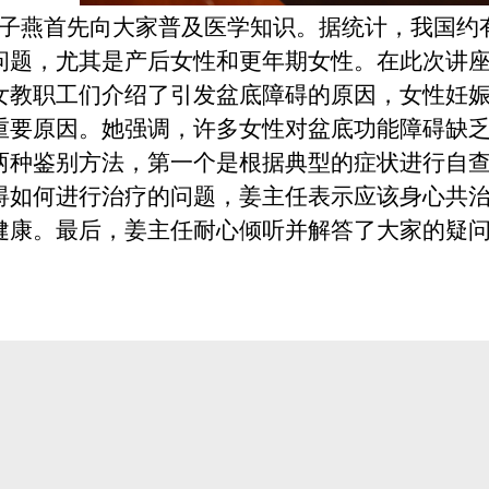
子燕
首先向大家普及医学知识。
据统计，我国约
问题，尤其是产后女性和更年期女性。在此次讲
女教职工们
介绍了引发盆底障碍的原因，女性妊
重要原因。
她
强调，
许多女性对盆底功能障碍缺
两种鉴别方法，第一个是根据典型的症状进行自
碍如何进行治疗
的
问题，
姜主任
表示
应该身心共
健康。最后，姜主任耐心倾听并解答了
大家
的疑