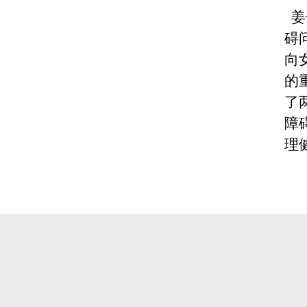
姜
碍
向
的
了
障
理