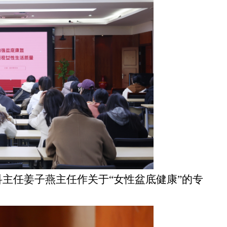
科主任姜子燕主任
作
关于
“女性盆底健康”的
专
。