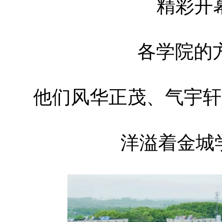
精彩开幕
各学院的
他们风华正茂、气宇轩
洋溢着金城