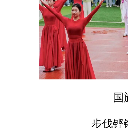
国
步伐铿