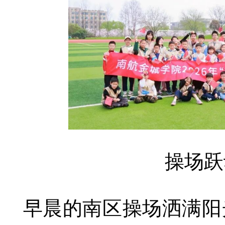
操场跃
早晨的南区操场洒满阳