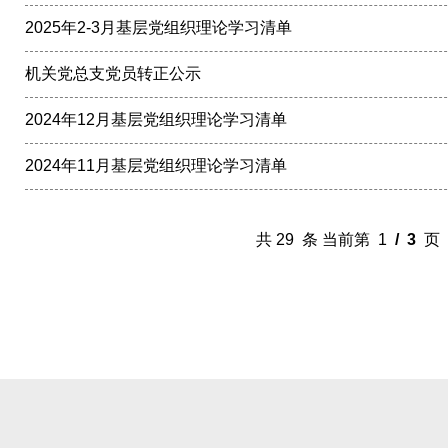
2025年2-3月基层党组织理论学习清单
机关党总支党员转正公示
2024年12月基层党组织理论学习清单
2024年11月基层党组织理论学习清单
共 29 条 当前第 1
/ 3
页