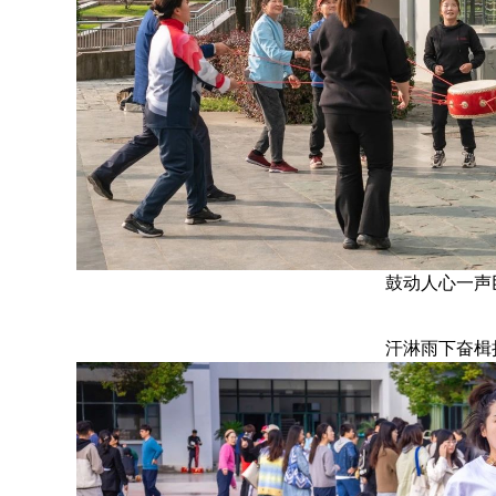
鼓动人心一声
汗淋雨下奋楫