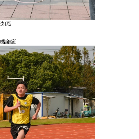
轻如燕
似蝶翩跹