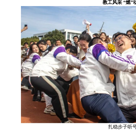
教工风采 “燃”
扎稳步子听