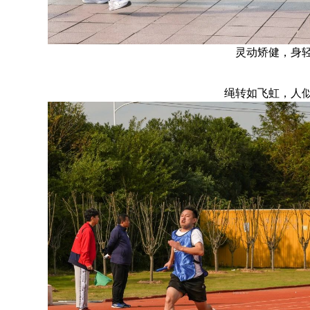
灵动矫健，身
绳转如飞虹，人