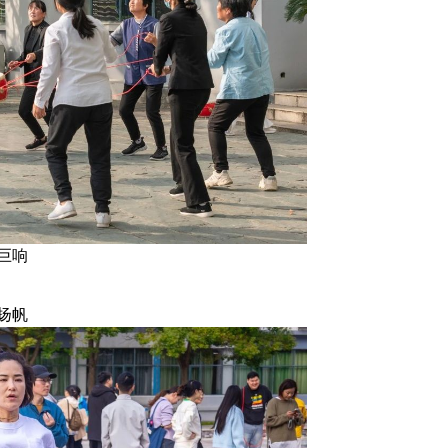
巨响
扬帆