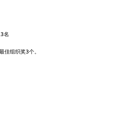
奖
3
名
最佳组织奖
3
个。