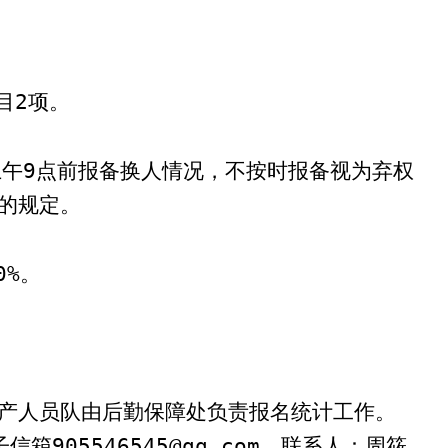
。
目
2
项。
上午
9
点前报备换人情况，不按时报备视为弃权
的规定。
0%
。
产人员队由后勤保障处
负责
报名统计工作
。
子信箱
905546545@qq.com
，联系人：周筱