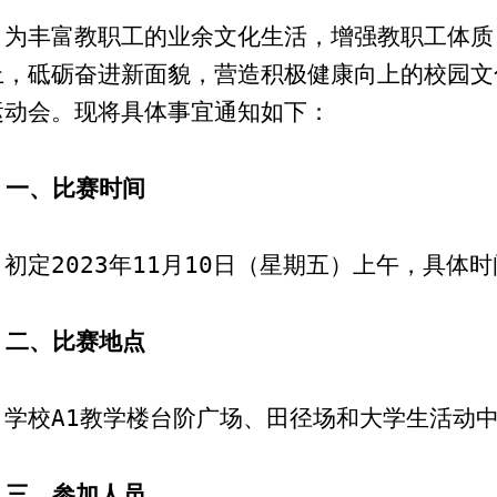
为
丰富教职工的业余文化生活，增强教职工体质
上，砥砺奋进新面貌，
营造积极健康向上的校园文
运动会
。
现将具体事宜通知如下：
一、比赛时间
初定
2023
年
11
月
10
日（星期五）上午，具体时
二、比赛地点
学校
A1
教学楼台阶广场
、田径场和大学生活动
三、参加人员