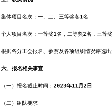
集体项目名次：一、二、三等奖各
1
名
个人项目名次：一等奖
1
名，二等奖
2
名，三等
根据各分工会报名、参赛及各项组织情况评选出
六、
报名相关事宜
（
一
）
报名截止时间
：
202
3
年
1
1
月
2
日
（二）组队要求