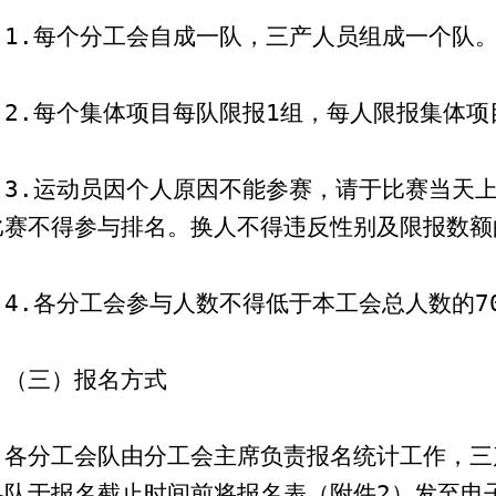
1.
每个分工会自成一队，三产人员组成一个队
2.
每个集体项目每队限报
1
组，每人限报集体项
3.
运动员因个人原因不能参赛，请于比赛当天
比赛不得参与排名。换人不得违反性别及限报数额
4.
各
分
工会参与人数不得低于本工会总人数的
7
（三）报名方式
各分工会队由分工会主席负责
报名统计工作
，
三
各队
于报名截止时间前将报名表（附件
2
）发至电