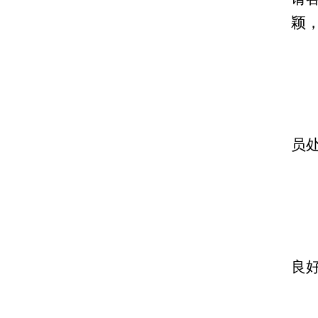
颖
员
良